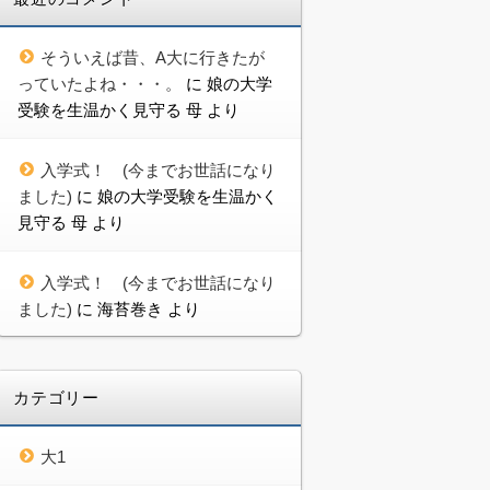
そういえば昔、A大に行きたが
っていたよね・・・。
に
娘の大学
受験を生温かく見守る 母
より
入学式！ (今までお世話になり
ました)
に
娘の大学受験を生温かく
見守る 母
より
入学式！ (今までお世話になり
ました)
に
海苔巻き
より
カテゴリー
大1