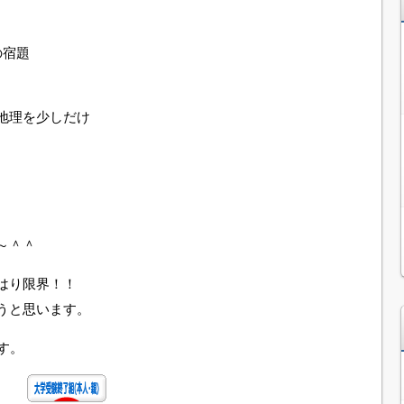
の宿題
地理を少しだけ
～＾＾
はり限界！！
うと思います。
す。