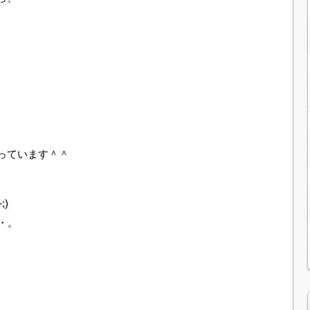
っています＾＾
、
)
・。