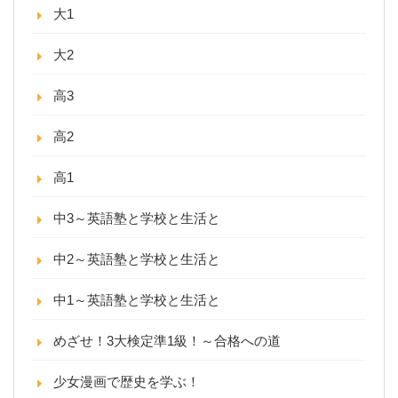
大1
大2
高3
高2
高1
中3～英語塾と学校と生活と
中2～英語塾と学校と生活と
中1～英語塾と学校と生活と
めざせ！3大検定準1級！～合格への道
少女漫画で歴史を学ぶ！