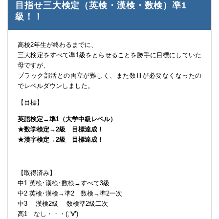
目指せ三大検定（英検・漢検・数検）凖1
級！！
高校2年生が終わるまでに、
三大検定をすべて凖1級をとらせることを勝手に目標にしていた
母ですが、
ブラック部活との両立が難しく、また数Ⅲが必要なくなったの
でレベルダウンしました。
【目標】
英語検定→準1（大学中級レベル）
★数学検定→2級 目標達成！
★漢字検定→2級 目標達成！
【取得済み】
中1 英検･漢検･数検→すべて3級
中2 英検･漢検→準2 数検→準2一次
中3 漢検2級 数検準2級二次
高1 なし・・・(;’∀’)