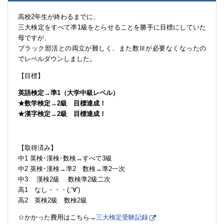
高校2年生が終わるまでに、
三大検定をすべて凖1級をとらせることを勝手に目標にしていた
母ですが、
ブラック部活との両立が難しく、また数Ⅲが必要なくなったの
でレベルダウンしました。
【目標】
英語検定→準1（大学中級レベル）
★数学検定→2級 目標達成！
★漢字検定→2級 目標達成！
【取得済み】
中1 英検･漢検･数検→すべて3級
中2 英検･漢検→準2 数検→準2一次
中3 漢検2級 数検準2級二次
高1 なし・・・(;’∀’)
高2 英検2級 数検2級
☆かかった費用はこちら→
三大検定受験記録