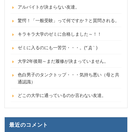
アルバイトが決まらない友達。
驚愕！「一般受験」って何ですか？と質問される。
キラキラ大学のゼミに合格しました～！！
ゼミに入るのにも一苦労・・・。(*´Д｀)
大学2年後期～まだ履修が決まっていません。
色白男子のタンクトップ・・・気持ち悪い（母と共
通認識）
どこの大学に通っているのか言わない友達。
最近のコメント