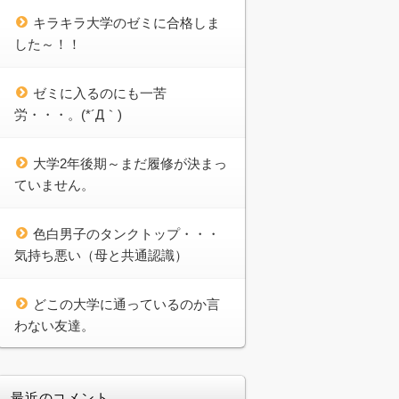
キラキラ大学のゼミに合格しま
した～！！
ゼミに入るのにも一苦
労・・・。(*´Д｀)
大学2年後期～まだ履修が決まっ
ていません。
色白男子のタンクトップ・・・
気持ち悪い（母と共通認識）
どこの大学に通っているのか言
わない友達。
最近のコメント