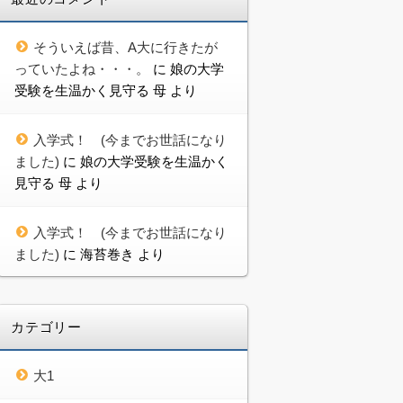
そういえば昔、A大に行きたが
っていたよね・・・。
に
娘の大学
受験を生温かく見守る 母
より
入学式！ (今までお世話になり
ました)
に
娘の大学受験を生温かく
見守る 母
より
入学式！ (今までお世話になり
ました)
に
海苔巻き
より
カテゴリー
大1