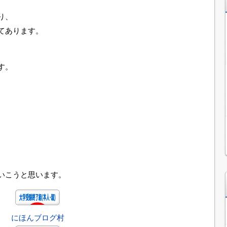
り、
てあります。
す。
、
いこうと思います。
にほんブログ村