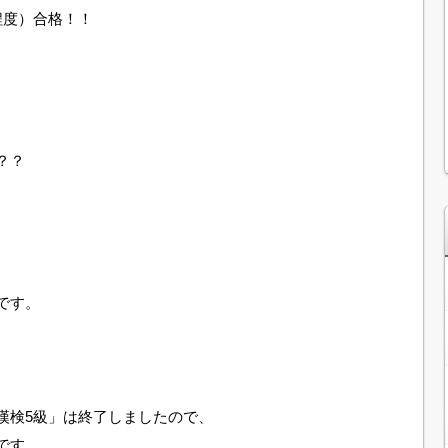
程度）合格！！
？？
です。
漢検5級」は終了しましたので、
です。