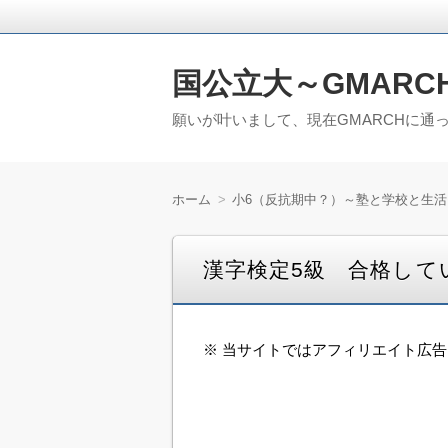
国公立大～GMARC
願いが叶いまして、現在GMARCHに通
ホーム
小6（反抗期中？）～塾と学校と生活
漢字検定5級 合格して
※ 当サイトではアフィリエイト広