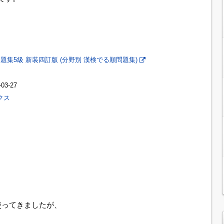
集5級 新装四訂版 (分野別 漢検でる順問題集)
03-27
クス
使ってきましたが、