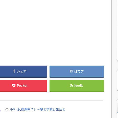
シェア
はてブ
Pocket
feedly
。
小6（反抗期中？）～塾と学校と生活と