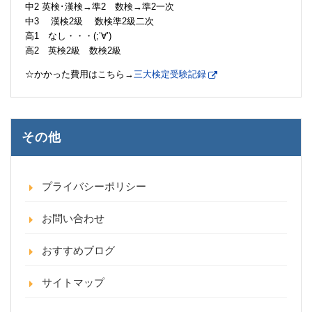
中2 英検･漢検→準2 数検→準2一次
中3 漢検2級 数検準2級二次
高1 なし・・・(;’∀’)
高2 英検2級 数検2級
☆かかった費用はこちら→
三大検定受験記録
その他
プライバシーポリシー
お問い合わせ
おすすめブログ
サイトマップ