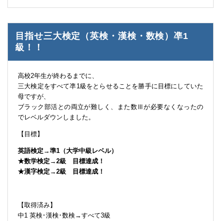
目指せ三大検定（英検・漢検・数検）凖1
級！！
高校2年生が終わるまでに、
三大検定をすべて凖1級をとらせることを勝手に目標にしていた
母ですが、
ブラック部活との両立が難しく、また数Ⅲが必要なくなったの
でレベルダウンしました。
【目標】
英語検定→準1（大学中級レベル）
★数学検定→2級 目標達成！
★漢字検定→2級 目標達成！
【取得済み】
中1 英検･漢検･数検→すべて3級