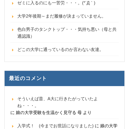
ゼミに入るのにも一苦労・・・。(*´Д｀)
大学2年後期～まだ履修が決まっていません。
色白男子のタンクトップ・・・気持ち悪い（母と共
通認識）
どこの大学に通っているのか言わない友達。
最近のコメント
そういえば昔、A大に行きたがっていたよ
ね・・・。
に
娘の大学受験を生温かく見守る 母
より
入学式！ (今までお世話になりました)
に
娘の大学