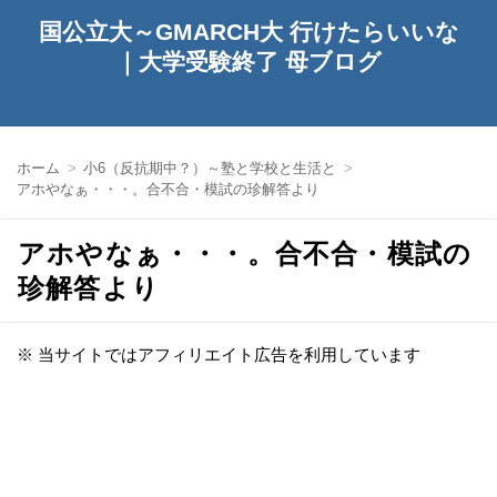
国公立大～GMARCH大 行けたらいいな
｜大学受験終了 母ブログ
ホーム
小6（反抗期中？）～塾と学校と生活と
アホやなぁ・・・。合不合・模試の珍解答より
アホやなぁ・・・。合不合・模試の
珍解答より
※ 当サイトではアフィリエイト広告を利用しています