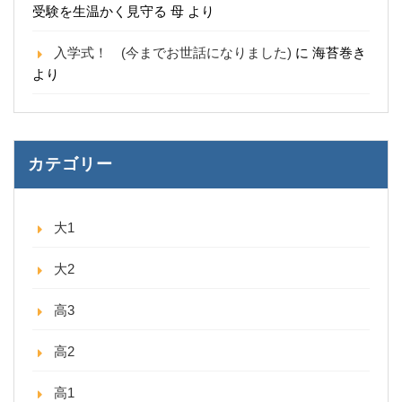
受験を生温かく見守る 母
より
入学式！ (今までお世話になりました)
に
海苔巻き
より
カテゴリー
大1
大2
高3
高2
高1