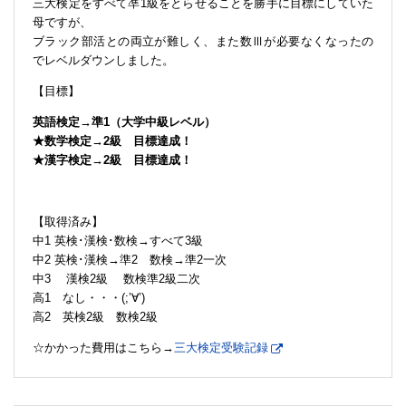
三大検定をすべて凖1級をとらせることを勝手に目標にしていた
母ですが、
ブラック部活との両立が難しく、また数Ⅲが必要なくなったの
でレベルダウンしました。
【目標】
英語検定→準1（大学中級レベル）
★数学検定→2級 目標達成！
★漢字検定→2級 目標達成！
【取得済み】
中1 英検･漢検･数検→すべて3級
中2 英検･漢検→準2 数検→準2一次
中3 漢検2級 数検準2級二次
高1 なし・・・(;’∀’)
高2 英検2級 数検2級
☆かかった費用はこちら→
三大検定受験記録