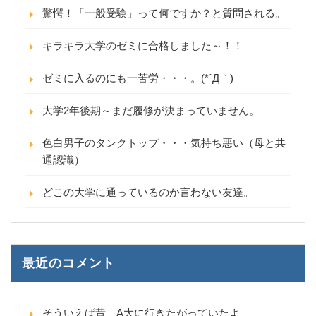
驚愕！「一般受験」って何ですか？と質問される。
キラキラ大学のゼミに合格しました～！！
ゼミに入るのにも一苦労・・・。(*´Д｀)
大学2年後期～まだ履修が決まっていません。
色白男子のタンクトップ・・・気持ち悪い（母と共
通認識）
どこの大学に通っているのか言わない友達。
最近のコメント
そういえば昔、A大に行きたがっていたよ