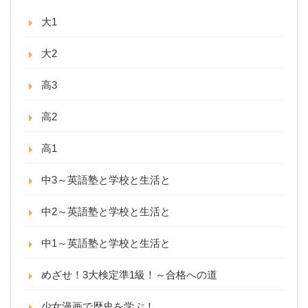
大1
大2
高3
高2
高1
中3～英語塾と学校と生活と
中2～英語塾と学校と生活と
中1～英語塾と学校と生活と
めざせ！3大検定準1級！～合格への道
少女漫画で歴史を学ぶ！