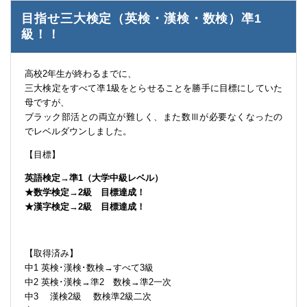
目指せ三大検定（英検・漢検・数検）凖1
級！！
高校2年生が終わるまでに、
三大検定をすべて凖1級をとらせることを勝手に目標にしていた
母ですが、
ブラック部活との両立が難しく、また数Ⅲが必要なくなったの
でレベルダウンしました。
【目標】
英語検定→準1（大学中級レベル）
★数学検定→2級 目標達成！
★漢字検定→2級 目標達成！
【取得済み】
中1 英検･漢検･数検→すべて3級
中2 英検･漢検→準2 数検→準2一次
中3 漢検2級 数検準2級二次