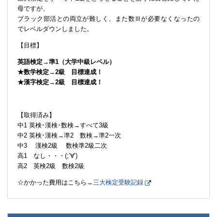
母ですが、
ブラック部活との両立が難しく、また数Ⅲが必要なくなったの
でレベルダウンしました。
【目標】
英語検定→準1（大学中級レベル）
★数学検定→2級 目標達成！
★漢字検定→2級 目標達成！
【取得済み】
中1 英検･漢検･数検→すべて3級
中2 英検･漢検→準2 数検→準2一次
中3 漢検2級 数検準2級二次
高1 なし・・・(;’∀’)
高2 英検2級 数検2級
☆かかった費用はこちら→
三大検定受験記録