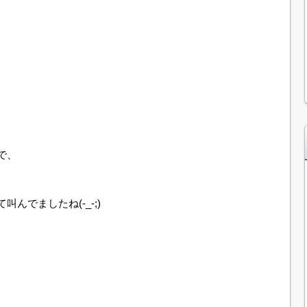
で、
て叫んでましたね(-_-;)