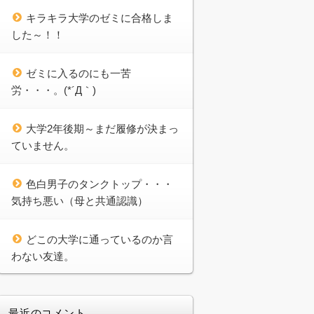
キラキラ大学のゼミに合格しま
した～！！
ゼミに入るのにも一苦
労・・・。(*´Д｀)
大学2年後期～まだ履修が決まっ
ていません。
色白男子のタンクトップ・・・
気持ち悪い（母と共通認識）
どこの大学に通っているのか言
わない友達。
最近のコメント