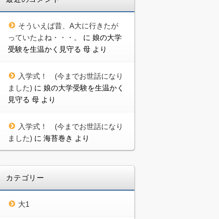
そういえば昔、A大に行きたが
っていたよね・・・。
に
娘の大学
受験を生温かく見守る 母
より
入学式！ (今までお世話になり
ました)
に
娘の大学受験を生温かく
見守る 母
より
入学式！ (今までお世話になり
ました)
に
海苔巻き
より
カテゴリー
大1