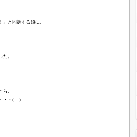
！」と同調する娘に、
った。
たら、
・(-_-)