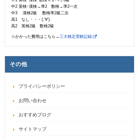
中2 英検･漢検→準2 数検→準2一次
中3 漢検2級 数検準2級二次
高1 なし・・・(;’∀’)
高2 英検2級 数検2級
☆かかった費用はこちら→
三大検定受験記録
その他
プライバシーポリシー
お問い合わせ
おすすめブログ
サイトマップ