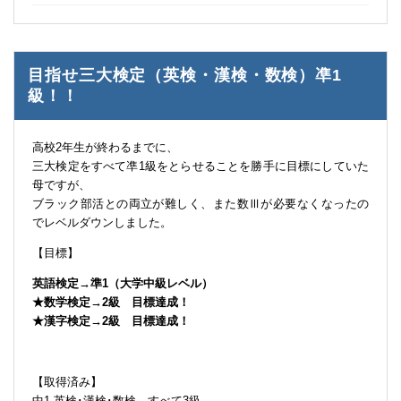
目指せ三大検定（英検・漢検・数検）凖1
級！！
高校2年生が終わるまでに、
三大検定をすべて凖1級をとらせることを勝手に目標にしていた
母ですが、
ブラック部活との両立が難しく、また数Ⅲが必要なくなったの
でレベルダウンしました。
【目標】
英語検定→準1（大学中級レベル）
★数学検定→2級 目標達成！
★漢字検定→2級 目標達成！
【取得済み】
中1 英検･漢検･数検→すべて3級