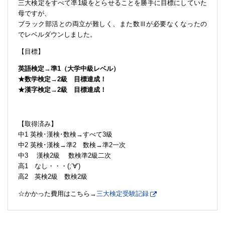
三大検定をすべて凖1級をとらせることを勝手に目標にしていた
母ですが、
ブラック部活との両立が難しく、また数Ⅲが必要なくなったの
でレベルダウンしました。
【目標】
英語検定→準1（大学中級レベル）
★数学検定→2級 目標達成！
★漢字検定→2級 目標達成！
【取得済み】
中1 英検･漢検･数検→すべて3級
中2 英検･漢検→準2 数検→準2一次
中3 漢検2級 数検準2級二次
高1 なし・・・(;’∀’)
高2 英検2級 数検2級
☆かかった費用はこちら→
三大検定受験記録