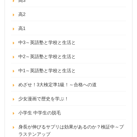
高3
高2
高1
中3～英語塾と学校と生活と
中2～英語塾と学校と生活と
中1～英語塾と学校と生活と
めざせ！3大検定準1級！～合格への道
少女漫画で歴史を学ぶ！
小学生 中学生の脱毛
身長が伸びるサプリは効果があるのか？検証中～プ
ラステンアップ