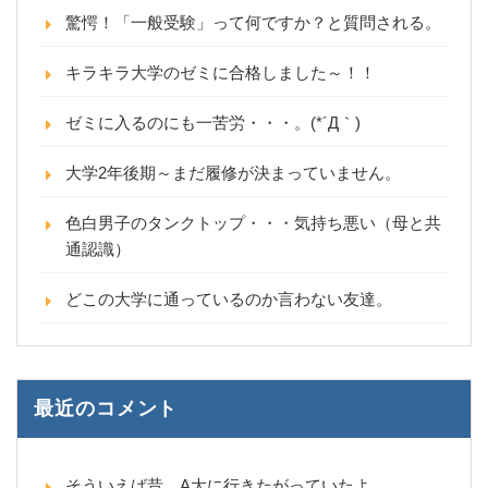
驚愕！「一般受験」って何ですか？と質問される。
キラキラ大学のゼミに合格しました～！！
ゼミに入るのにも一苦労・・・。(*´Д｀)
大学2年後期～まだ履修が決まっていません。
色白男子のタンクトップ・・・気持ち悪い（母と共
通認識）
どこの大学に通っているのか言わない友達。
最近のコメント
そういえば昔、A大に行きたがっていたよ