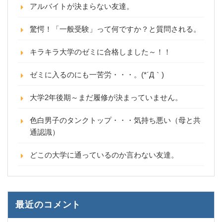
アルバイトが決まらない友達。
驚愕！「一般受験」って何ですか？と質問される。
キラキラ大学のゼミに合格しました～！！
ゼミに入るのにも一苦労・・・。(*´Д｀)
大学2年後期～まだ履修が決まっていません。
色白男子のタンクトップ・・・気持ち悪い（母と共
通認識）
どこの大学に通っているのか言わない友達。
最近のコメント