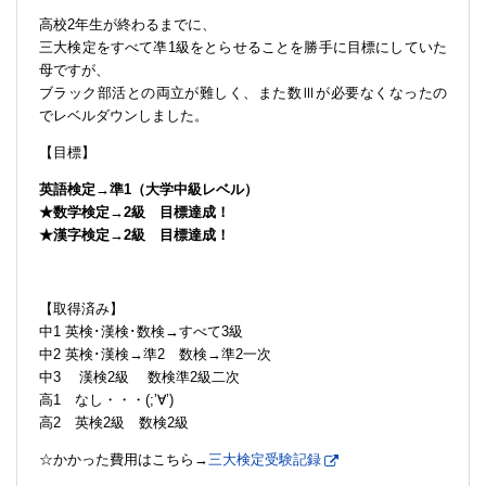
高校2年生が終わるまでに、
三大検定をすべて凖1級をとらせることを勝手に目標にしていた
母ですが、
ブラック部活との両立が難しく、また数Ⅲが必要なくなったの
でレベルダウンしました。
【目標】
英語検定→準1（大学中級レベル）
★数学検定→2級 目標達成！
★漢字検定→2級 目標達成！
【取得済み】
中1 英検･漢検･数検→すべて3級
中2 英検･漢検→準2 数検→準2一次
中3 漢検2級 数検準2級二次
高1 なし・・・(;’∀’)
高2 英検2級 数検2級
☆かかった費用はこちら→
三大検定受験記録