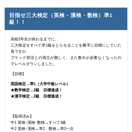
目指せ三大検定（英検・漢検・数検）凖1
級！！
高校2年生が終わるまでに、
三大検定をすべて凖1級をとらせることを勝手に目標にしていた
母ですが、
ブラック部活との両立が難しく、また数Ⅲが必要なくなったの
でレベルダウンしました。
【目標】
英語検定→準1（大学中級レベル）
★数学検定→2級 目標達成！
★漢字検定→2級 目標達成！
【取得済み】
中1 英検･漢検･数検→すべて3級
中2 英検･漢検→準2 数検→準2一次