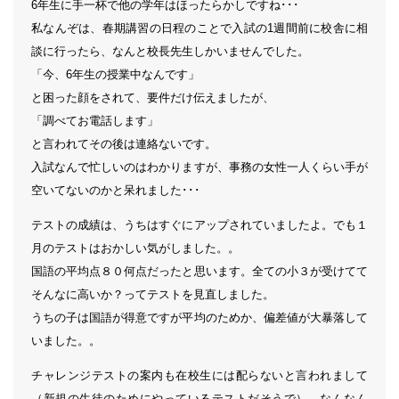
6年生に手一杯で他の学年はほったらかしですね･･･
私なんぞは、春期講習の日程のことで入試の1週間前に校舎に相
談に行ったら、なんと校長先生しかいませんでした。
「今、6年生の授業中なんです」
と困った顔をされて、要件だけ伝えましたが、
「調べてお電話します」
と言われてその後は連絡ないです。
入試なんで忙しいのはわかりますが、事務の女性一人くらい手が
空いてないのかと呆れました･･･
テストの成績は、うちはすぐにアップされていましたよ。でも１
月のテストはおかしい気がしました。。
国語の平均点８０何点だったと思います。全ての小３が受けてて
そんなに高いか？ってテストを見直しました。
うちの子は国語が得意ですが平均のためか、偏差値が大暴落して
いました。。
チャレンジテストの案内も在校生には配らないと言われまして
（新規の生徒のためにやっているテストだそうで）、なんなん