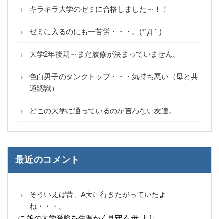
キラキラ大学のゼミに合格しました～！！
ゼミに入るのにも一苦労・・・。(*´Д｀)
大学2年後期～まだ履修が決まっていません。
色白男子のタンクトップ・・・気持ち悪い（母と共
通認識）
どこの大学に通っているのか言わない友達。
最近のコメント
そういえば昔、A大に行きたがっていたよ
ね・・・。
に
娘の大学受験を生温かく見守る 母
より