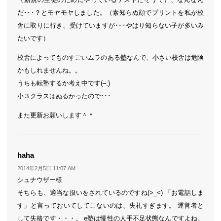
だ･･･？とモヤモヤしました。（素知らぬ顔でプリントを私が校
舎に取りに行き、受けていますが･･･やはり知らない子が多いみ
たいです）
校舎によってものすごいムラのある塾なんで、小さい校舎は危険
かもしれませんね。。
うちも転塾するか考え中です(–;)
小３クラスはぬるかったので･･･
また更新お願いします＾＾
よ
haha
り:
2014年2月5日 11:07 AM
シュナウザー様
そちらも、適当な扱いをされているのですね(>_<) 「お電話しま
す」と言っておいてしてこないのは、失礼すぎます。 運営者と
して失格です・・・。 e塾は慢性の人手不足状態なんですよね。