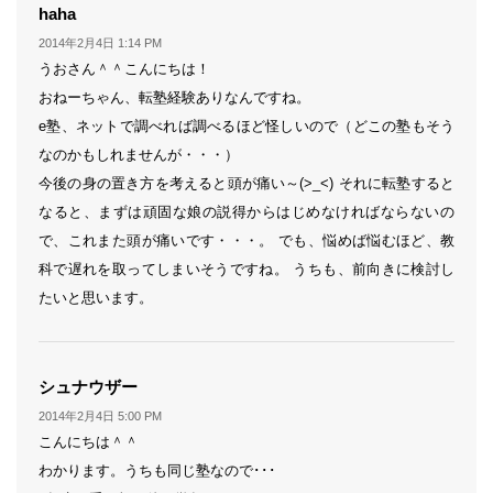
よ
haha
り:
2014年2月4日 1:14 PM
うおさん＾＾こんにちは！
おねーちゃん、転塾経験ありなんですね。
e塾、ネットで調べれば調べるほど怪しいので（どこの塾もそう
なのかもしれませんが・・・）
今後の身の置き方を考えると頭が痛い～(>_<) それに転塾すると
なると、まずは頑固な娘の説得からはじめなければならないの
で、これまた頭が痛いです・・・。 でも、悩めば悩むほど、教
科で遅れを取ってしまいそうですね。 うちも、前向きに検討し
たいと思います。
よ
シュナウザー
り:
2014年2月4日 5:00 PM
こんにちは＾＾
わかります。うちも同じ塾なので･･･