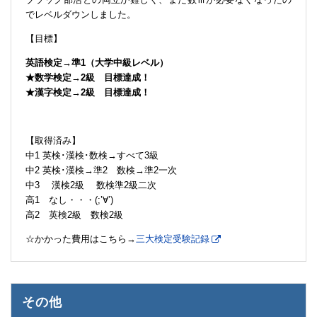
でレベルダウンしました。
【目標】
英語検定→準1（大学中級レベル）
★数学検定→2級 目標達成！
★漢字検定→2級 目標達成！
【取得済み】
中1 英検･漢検･数検→すべて3級
中2 英検･漢検→準2 数検→準2一次
中3 漢検2級 数検準2級二次
高1 なし・・・(;’∀’)
高2 英検2級 数検2級
☆かかった費用はこちら→
三大検定受験記録
その他