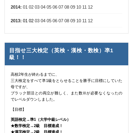
2014
:
01
02
03
04
05
06
07
08
09
10
11
12
2013
:
01
02
03
04
05
06
07
08
09
10
11
12
目指せ三大検定（英検・漢検・数検）凖1
級！！
高校2年生が終わるまでに、
三大検定をすべて凖1級をとらせることを勝手に目標にしていた
母ですが、
ブラック部活との両立が難しく、また数Ⅲが必要なくなったの
でレベルダウンしました。
【目標】
英語検定→準1（大学中級レベル）
★数学検定→2級 目標達成！
★漢字検定→2級 目標達成！