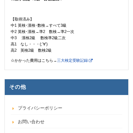
【取得済み】
中1 英検･漢検･数検→すべて3級
中2 英検･漢検→準2 数検→準2一次
中3 漢検2級 数検準2級二次
高1 なし・・・(;’∀’)
高2 英検2級 数検2級
☆かかった費用はこちら→
三大検定受験記録
その他
プライバシーポリシー
お問い合わせ