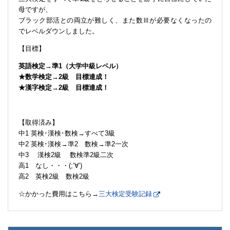
母ですが、
ブラック部活との両立が難しく、また数Ⅲが必要なくなったの
でレベルダウンしました。
【目標】
英語検定→準1（大学中級レベル）
★数学検定→2級 目標達成！
★漢字検定→2級 目標達成！
【取得済み】
中1 英検･漢検･数検→すべて3級
中2 英検･漢検→準2 数検→準2一次
中3 漢検2級 数検準2級二次
高1 なし・・・(;’∀’)
高2 英検2級 数検2級
☆かかった費用はこちら→
三大検定受験記録