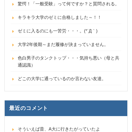
驚愕！「一般受験」って何ですか？と質問される。
キラキラ大学のゼミに合格しました～！！
ゼミに入るのにも一苦労・・・。(*´Д｀)
大学2年後期～まだ履修が決まっていません。
色白男子のタンクトップ・・・気持ち悪い（母と共
通認識）
どこの大学に通っているのか言わない友達。
最近のコメント
そういえば昔、A大に行きたがっていたよ