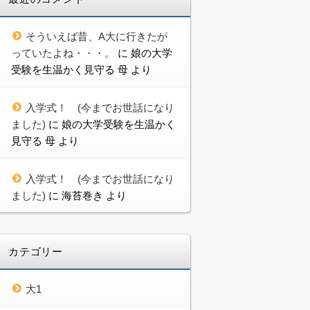
そういえば昔、A大に行きたが
っていたよね・・・。
に
娘の大学
受験を生温かく見守る 母
より
入学式！ (今までお世話になり
ました)
に
娘の大学受験を生温かく
見守る 母
より
入学式！ (今までお世話になり
ました)
に
海苔巻き
より
カテゴリー
大1