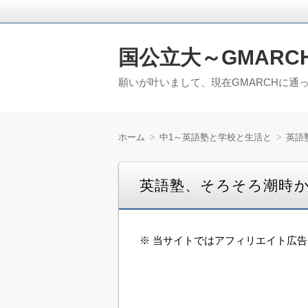
国公立大～GMARC
願いが叶いまして、現在GMARCHに通
ホーム
中1～英語塾と学校と生活と
英語
英語塾、そろそろ潮時
※ 当サイトではアフィリエイト広