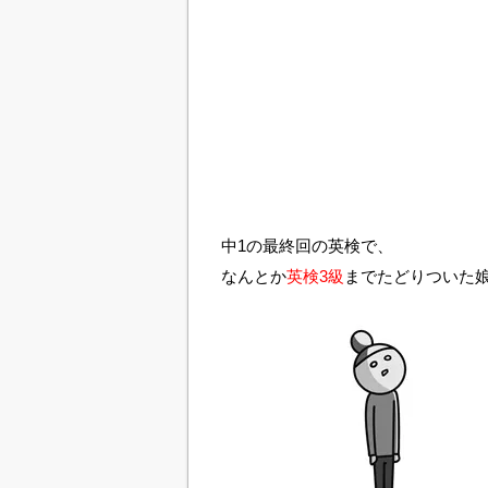
中1の最終回の英検で、
なんとか
英検3級
までたどりついた