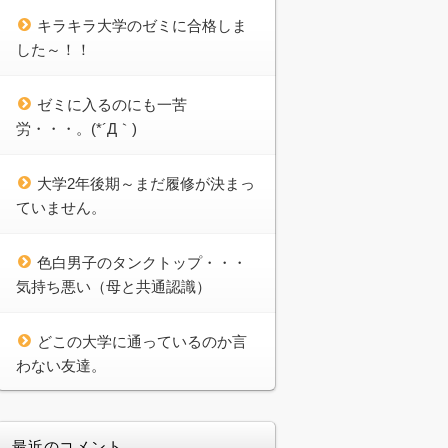
キラキラ大学のゼミに合格しま
した～！！
ゼミに入るのにも一苦
労・・・。(*´Д｀)
大学2年後期～まだ履修が決まっ
ていません。
色白男子のタンクトップ・・・
気持ち悪い（母と共通認識）
どこの大学に通っているのか言
わない友達。
最近のコメント