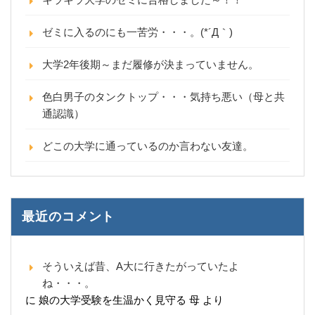
ゼミに入るのにも一苦労・・・。(*´Д｀)
大学2年後期～まだ履修が決まっていません。
色白男子のタンクトップ・・・気持ち悪い（母と共
通認識）
どこの大学に通っているのか言わない友達。
最近のコメント
そういえば昔、A大に行きたがっていたよ
ね・・・。
に
娘の大学受験を生温かく見守る 母
より