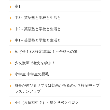
高1
中3～英語塾と学校と生活と
中2～英語塾と学校と生活と
中1～英語塾と学校と生活と
めざせ！3大検定準1級！～合格への道
少女漫画で歴史を学ぶ！
小学生 中学生の脱毛
身長が伸びるサプリは効果があるのか？検証中～プ
ラステンアップ
小6（反抗期中？）～塾と学校と生活と