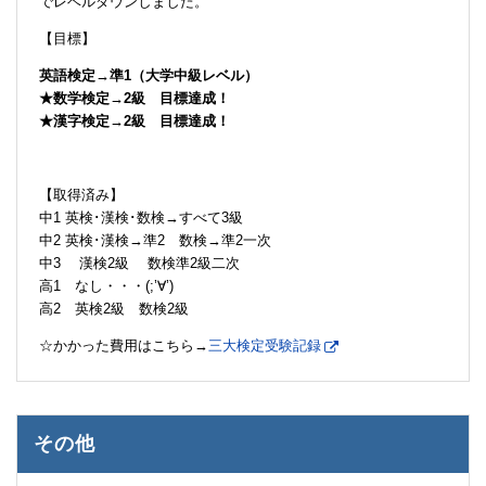
でレベルダウンしました。
【目標】
英語検定→準1（大学中級レベル）
★数学検定→2級 目標達成！
★漢字検定→2級 目標達成！
【取得済み】
中1 英検･漢検･数検→すべて3級
中2 英検･漢検→準2 数検→準2一次
中3 漢検2級 数検準2級二次
高1 なし・・・(;’∀’)
高2 英検2級 数検2級
☆かかった費用はこちら→
三大検定受験記録
その他