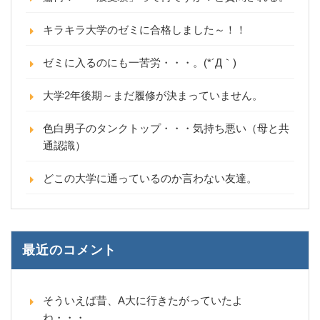
キラキラ大学のゼミに合格しました～！！
ゼミに入るのにも一苦労・・・。(*´Д｀)
大学2年後期～まだ履修が決まっていません。
色白男子のタンクトップ・・・気持ち悪い（母と共
通認識）
どこの大学に通っているのか言わない友達。
最近のコメント
そういえば昔、A大に行きたがっていたよ
ね・・・。