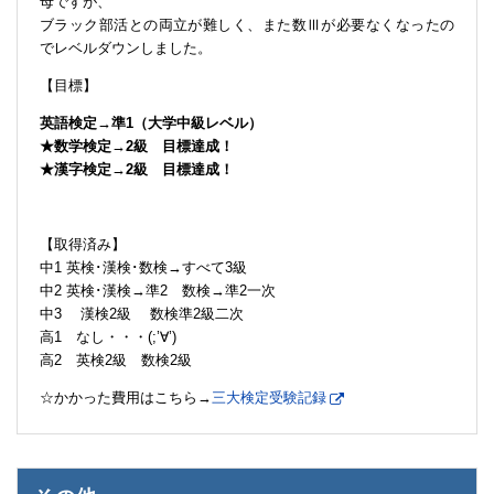
母ですが、
ブラック部活との両立が難しく、また数Ⅲが必要なくなったの
でレベルダウンしました。
【目標】
英語検定→準1（大学中級レベル）
★数学検定→2級 目標達成！
★漢字検定→2級 目標達成！
【取得済み】
中1 英検･漢検･数検→すべて3級
中2 英検･漢検→準2 数検→準2一次
中3 漢検2級 数検準2級二次
高1 なし・・・(;’∀’)
高2 英検2級 数検2級
☆かかった費用はこちら→
三大検定受験記録