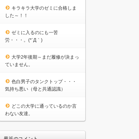
キラキラ大学のゼミに合格しま
した～！！
ゼミに入るのにも一苦
労・・・。(*´Д｀)
大学2年後期～まだ履修が決まっ
ていません。
色白男子のタンクトップ・・・
気持ち悪い（母と共通認識）
どこの大学に通っているのか言
わない友達。
最近のコメント