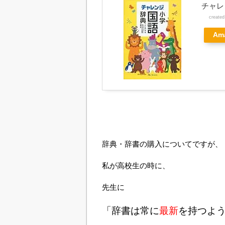
チャレ
create
Am
辞典・辞書の購入についてですが、
私が高校生の時に、
先生に
「辞書は常に
最新
を持つよ