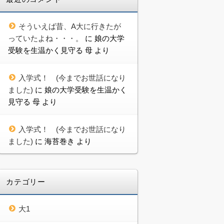
そういえば昔、A大に行きたが
っていたよね・・・。
に
娘の大学
受験を生温かく見守る 母
より
入学式！ (今までお世話になり
ました)
に
娘の大学受験を生温かく
見守る 母
より
入学式！ (今までお世話になり
ました)
に
海苔巻き
より
カテゴリー
大1