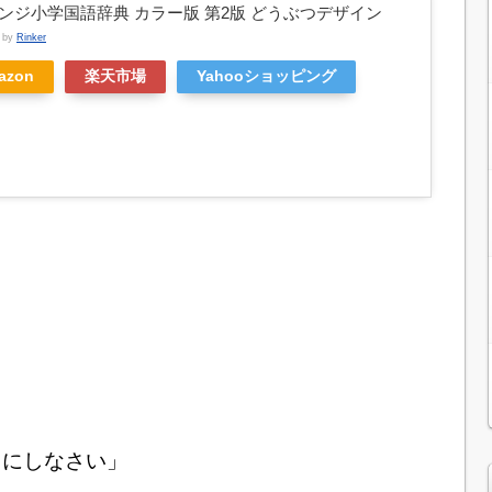
ンジ小学国語辞典 カラー版 第2版 どうぶつデザイン
d by
Rinker
azon
楽天市場
Yahooショッピング
うにしなさい」