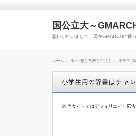
国公立大～GMARC
願いが叶いまして、現在GMARCHに通
ホーム
小3～塾と学校と生活と
小学生用
小学生用の辞書はチャ
※ 当サイトではアフィリエイト広