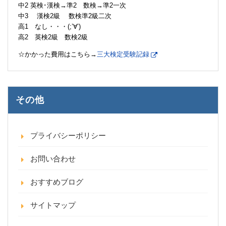
中2 英検･漢検→準2 数検→準2一次
中3 漢検2級 数検準2級二次
高1 なし・・・(;’∀’)
高2 英検2級 数検2級
☆かかった費用はこちら→
三大検定受験記録
その他
プライバシーポリシー
お問い合わせ
おすすめブログ
サイトマップ