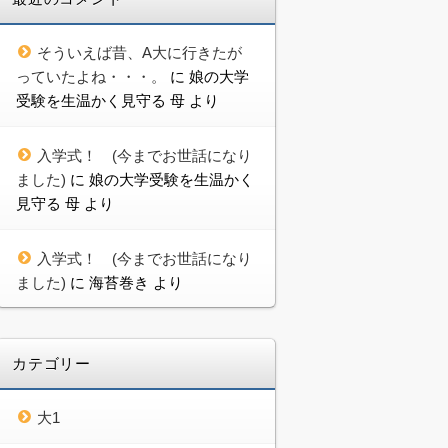
そういえば昔、A大に行きたが
っていたよね・・・。
に
娘の大学
受験を生温かく見守る 母
より
入学式！ (今までお世話になり
ました)
に
娘の大学受験を生温かく
見守る 母
より
入学式！ (今までお世話になり
ました)
に
海苔巻き
より
カテゴリー
大1