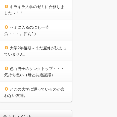
キラキラ大学のゼミに合格しま
した～！！
ゼミに入るのにも一苦
労・・・。(*´Д｀)
大学2年後期～まだ履修が決まっ
ていません。
色白男子のタンクトップ・・・
気持ち悪い（母と共通認識）
どこの大学に通っているのか言
わない友達。
最近のコメント