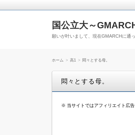
国公立大～GMARC
願いが叶いまして、現在GMARCHに通
ホーム
高1
悶々とする母。
悶々とする母。
※ 当サイトではアフィリエイト広