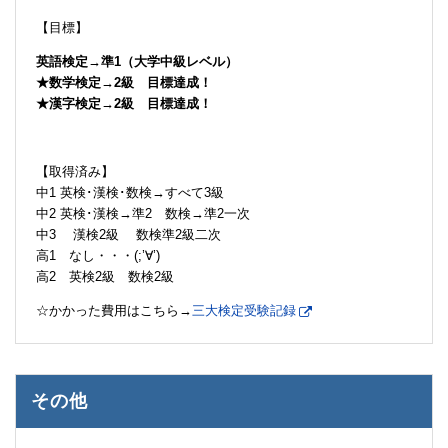
【目標】
英語検定→準1（大学中級レベル）
★数学検定→2級 目標達成！
★漢字検定→2級 目標達成！
【取得済み】
中1 英検･漢検･数検→すべて3級
中2 英検･漢検→準2 数検→準2一次
中3 漢検2級 数検準2級二次
高1 なし・・・(;’∀’)
高2 英検2級 数検2級
☆かかった費用はこちら→
三大検定受験記録
その他