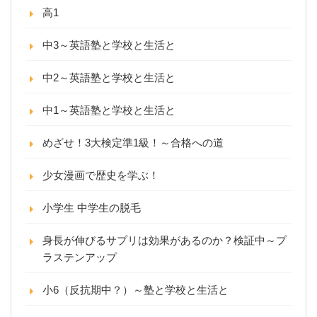
高1
中3～英語塾と学校と生活と
中2～英語塾と学校と生活と
中1～英語塾と学校と生活と
めざせ！3大検定準1級！～合格への道
少女漫画で歴史を学ぶ！
小学生 中学生の脱毛
身長が伸びるサプリは効果があるのか？検証中～プ
ラステンアップ
小6（反抗期中？）～塾と学校と生活と