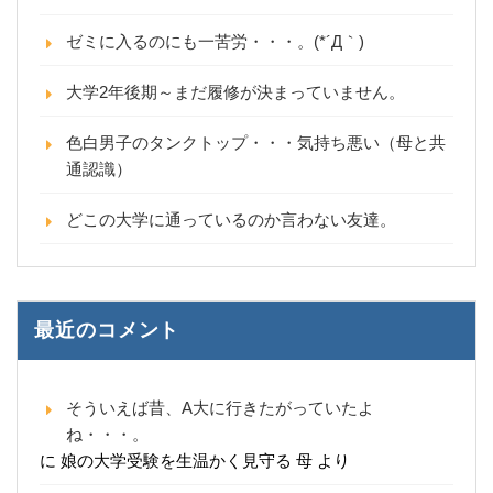
ゼミに入るのにも一苦労・・・。(*´Д｀)
大学2年後期～まだ履修が決まっていません。
色白男子のタンクトップ・・・気持ち悪い（母と共
通認識）
どこの大学に通っているのか言わない友達。
最近のコメント
そういえば昔、A大に行きたがっていたよ
ね・・・。
に
娘の大学受験を生温かく見守る 母
より