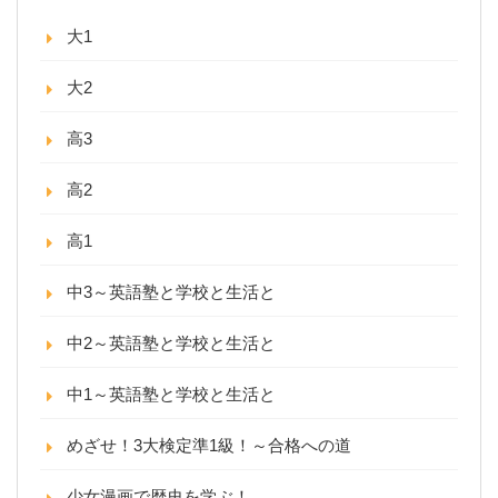
大1
大2
高3
高2
高1
中3～英語塾と学校と生活と
中2～英語塾と学校と生活と
中1～英語塾と学校と生活と
めざせ！3大検定準1級！～合格への道
少女漫画で歴史を学ぶ！