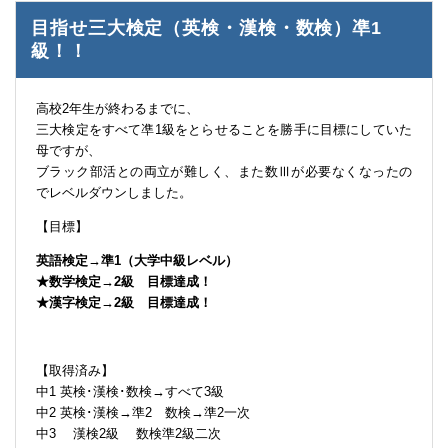
目指せ三大検定（英検・漢検・数検）凖1
級！！
高校2年生が終わるまでに、
三大検定をすべて凖1級をとらせることを勝手に目標にしていた
母ですが、
ブラック部活との両立が難しく、また数Ⅲが必要なくなったの
でレベルダウンしました。
【目標】
英語検定→準1（大学中級レベル）
★数学検定→2級 目標達成！
★漢字検定→2級 目標達成！
【取得済み】
中1 英検･漢検･数検→すべて3級
中2 英検･漢検→準2 数検→準2一次
中3 漢検2級 数検準2級二次