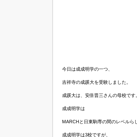
今日は成成明学の一つ、
吉祥寺の成蹊大を受験しました。
成蹊大は、安倍晋三さんの母校です
成成明学は
MARCHと日東駒専の間のレベルら
成成明学は3校ですが、