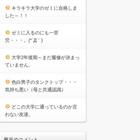
キラキラ大学のゼミに合格しま
した～！！
ゼミに入るのにも一苦
労・・・。(*´Д｀)
大学2年後期～まだ履修が決まっ
ていません。
色白男子のタンクトップ・・・
気持ち悪い（母と共通認識）
どこの大学に通っているのか言
わない友達。
最近のコメント