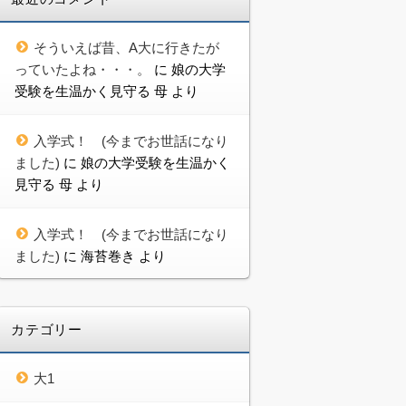
そういえば昔、A大に行きたが
っていたよね・・・。
に
娘の大学
受験を生温かく見守る 母
より
入学式！ (今までお世話になり
ました)
に
娘の大学受験を生温かく
見守る 母
より
入学式！ (今までお世話になり
ました)
に
海苔巻き
より
カテゴリー
大1