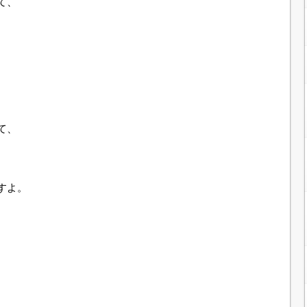
て、
て、
すよ。