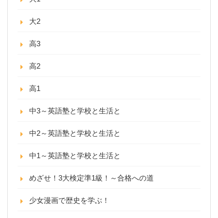
大2
高3
高2
高1
中3～英語塾と学校と生活と
中2～英語塾と学校と生活と
中1～英語塾と学校と生活と
めざせ！3大検定準1級！～合格への道
少女漫画で歴史を学ぶ！