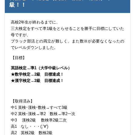
級！！
高校2年生が終わるまでに、
三大検定をすべて凖1級をとらせることを勝手に目標にしていた
母ですが、
ブラック部活との両立が難しく、また数Ⅲが必要なくなったの
でレベルダウンしました。
【目標】
英語検定→準1（大学中級レベル）
★数学検定→2級 目標達成！
★漢字検定→2級 目標達成！
【取得済み】
中1 英検･漢検･数検→すべて3級
中2 英検･漢検→準2 数検→準2一次
中3 漢検2級 数検準2級二次
高1 なし・・・(;’∀’)
高2 英検2級 数検2級