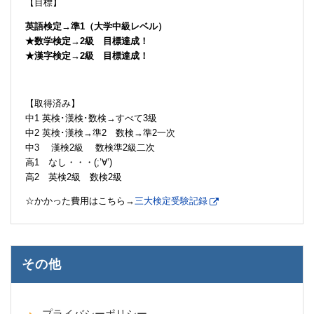
【目標】
英語検定→準1（大学中級レベル）
★数学検定→2級 目標達成！
★漢字検定→2級 目標達成！
【取得済み】
中1 英検･漢検･数検→すべて3級
中2 英検･漢検→準2 数検→準2一次
中3 漢検2級 数検準2級二次
高1 なし・・・(;’∀’)
高2 英検2級 数検2級
☆かかった費用はこちら→
三大検定受験記録
その他
プライバシーポリシー