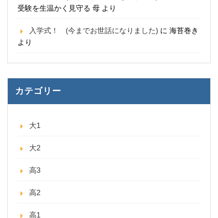
受験を生温かく見守る 母
より
入学式！ (今までお世話になりました)
に
海苔巻き
より
カテゴリー
大1
大2
高3
高2
高1