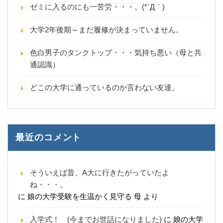
ゼミに入るのにも一苦労・・・。(*´Д｀)
大学2年後期～まだ履修が決まっていません。
色白男子のタンクトップ・・・気持ち悪い（母と共
通認識）
どこの大学に通っているのか言わない友達。
最近のコメント
そういえば昔、A大に行きたがっていたよ
ね・・・。
に
娘の大学受験を生温かく見守る 母
より
入学式！ (今までお世話になりました)
に
娘の大学