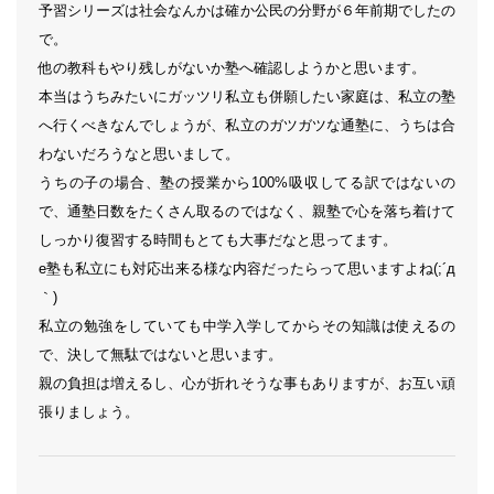
予習シリーズは社会なんかは確か公民の分野が６年前期でしたの
で。
他の教科もやり残しがないか塾へ確認しようかと思います。
本当はうちみたいにガッツリ私立も併願したい家庭は、私立の塾
へ行くべきなんでしょうが、私立のガツガツな通塾に、うちは合
わないだろうなと思いまして。
うちの子の場合、塾の授業から100%吸収してる訳ではないの
で、通塾日数をたくさん取るのではなく、親塾で心を落ち着けて
しっかり復習する時間もとても大事だなと思ってます。
e塾も私立にも対応出来る様な内容だったらって思いますよね(;´д
｀)
私立の勉強をしていても中学入学してからその知識は使えるの
で、決して無駄ではないと思います。
親の負担は増えるし、心が折れそうな事もありますが、お互い頑
張りましょう。