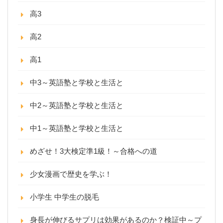
高3
高2
高1
中3～英語塾と学校と生活と
中2～英語塾と学校と生活と
中1～英語塾と学校と生活と
めざせ！3大検定準1級！～合格への道
少女漫画で歴史を学ぶ！
小学生 中学生の脱毛
身長が伸びるサプリは効果があるのか？検証中～プ