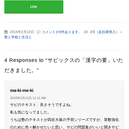
Line
2016年2月10日
コメントが4件あります。
小5（反抗期突入）～
塾と学校と生活と
4 Responses to “サピックスの「漢字の要」いた
だきました。”
よ
ma-ki-me-ki
り:
2016年2月11日 11:11 AM
サピのテキスト、良さそうですよね。
私も気になってました。
うちは塾のテキストが四谷大塚の予習シリーズですが、算数強化
のために色々解かせたいと思い、サピの問題集がいいと聞きサピ