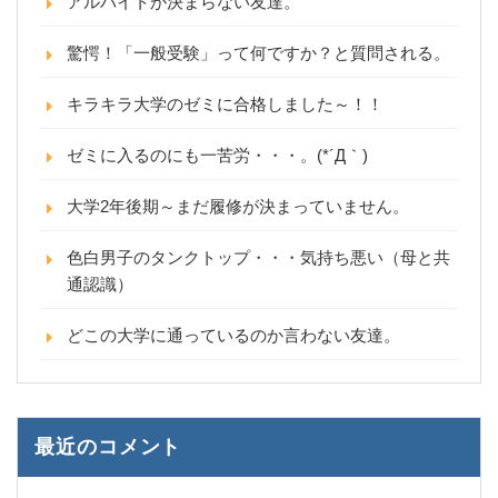
アルバイトが決まらない友達。
驚愕！「一般受験」って何ですか？と質問される。
キラキラ大学のゼミに合格しました～！！
ゼミに入るのにも一苦労・・・。(*´Д｀)
大学2年後期～まだ履修が決まっていません。
色白男子のタンクトップ・・・気持ち悪い（母と共
通認識）
どこの大学に通っているのか言わない友達。
最近のコメント