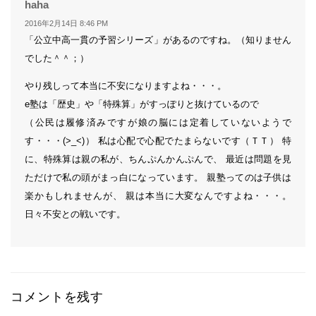
よ
haha
り:
2016年2月14日 8:46 PM
「公立中高一貫の予習シリーズ」があるのですね。（知りません
でした＾＾；）
やり残しって本当に不安になりますよね・・・。
e塾は「歴史」や「特殊算」がすっぽりと抜けているので
（公民は履修済みですが娘の脳には定着していないようで
す・・・(>_<)） 私は心配で心配でたまらないです（ＴＴ） 特
に、特殊算は親の私が、ちんぷんかんぷんで、 最近は問題を見
ただけで私の頭がまっ白になっています。 親塾ってのは子供は
楽かもしれませんが、 親は本当に大変なんですよね・・・。
日々不安との戦いです。
コメントを残す