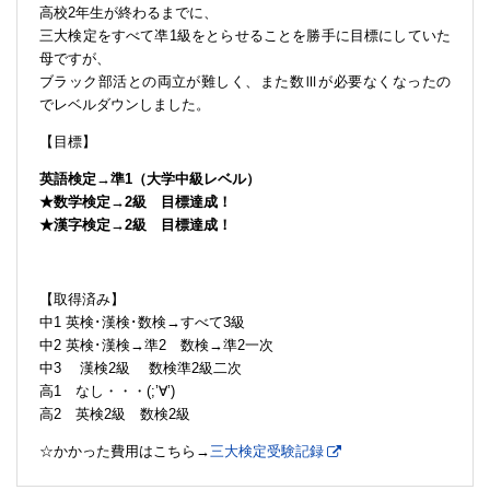
高校2年生が終わるまでに、
三大検定をすべて凖1級をとらせることを勝手に目標にしていた
母ですが、
ブラック部活との両立が難しく、また数Ⅲが必要なくなったの
でレベルダウンしました。
【目標】
英語検定→準1（大学中級レベル）
★数学検定→2級 目標達成！
★漢字検定→2級 目標達成！
【取得済み】
中1 英検･漢検･数検→すべて3級
中2 英検･漢検→準2 数検→準2一次
中3 漢検2級 数検準2級二次
高1 なし・・・(;’∀’)
高2 英検2級 数検2級
☆かかった費用はこちら→
三大検定受験記録