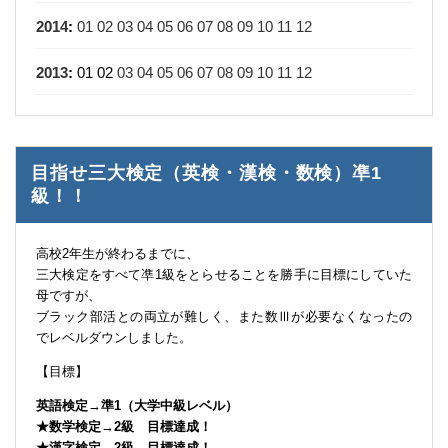
2014
:
01
02
03
04
05
06
07
08
09
10
11
12
2013
:
01
02
03
04
05
06
07
08
09
10
11
12
目指せ三大検定（英検・漢検・数検）凖1
級！！
高校2年生が終わるまでに、
三大検定をすべて凖1級をとらせることを勝手に目標にしていた
母ですが、
ブラック部活との両立が難しく、また数Ⅲが必要なくなったの
でレベルダウンしました。
【目標】
英語検定→準1（大学中級レベル）
★数学検定→2級 目標達成！
★漢字検定→2級 目標達成！