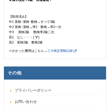
【取得済み】
中1 英検･漢検･数検→すべて3級
中2 英検･漢検→準2 数検→準2一次
中3 漢検2級 数検準2級二次
高1 なし・・・(;’∀’)
高2 英検2級 数検2級
☆かかった費用はこちら→
三大検定受験記録
その他
プライバシーポリシー
お問い合わせ