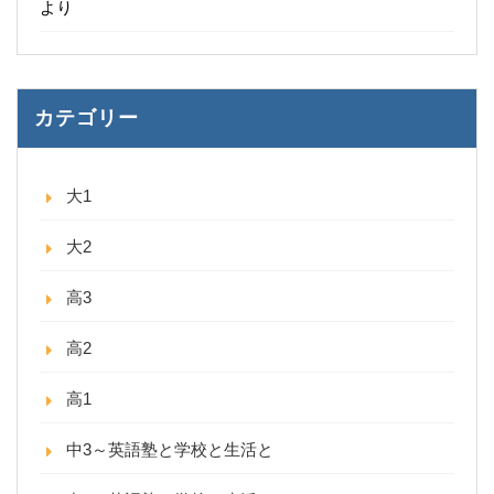
より
カテゴリー
大1
大2
高3
高2
高1
中3～英語塾と学校と生活と