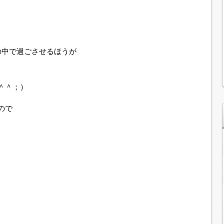
の中で過ごさせるほうが
＾＾；）
ので