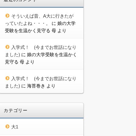
そういえば昔、A大に行きたが
っていたよね・・・。
に
娘の大学
受験を生温かく見守る 母
より
入学式！ (今までお世話になり
ました)
に
娘の大学受験を生温かく
見守る 母
より
入学式！ (今までお世話になり
ました)
に
海苔巻き
より
カテゴリー
大1