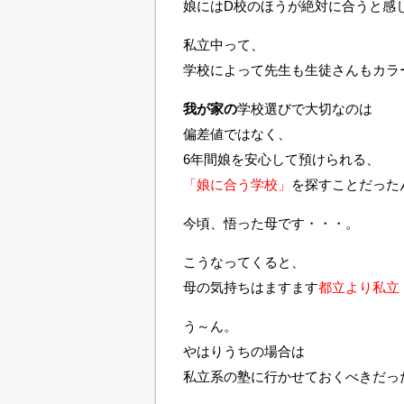
娘にはD校のほうが絶対に合うと感
私立中って、
学校によって先生も生徒さんもカラ
我が家の
学校選びで大切なのは
偏差値ではなく、
6年間娘を安心して預けられる、
「娘に合う学校」
を探す
ことだった
今頃、悟った母です・・・。
こうなってくると、
母の気持ちはますます
都立より私立
う～ん。
やはりうちの場合は
私立系の塾に行かせておくべきだっ