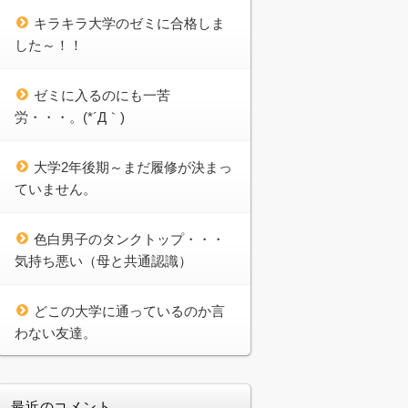
キラキラ大学のゼミに合格しま
した～！！
ゼミに入るのにも一苦
労・・・。(*´Д｀)
大学2年後期～まだ履修が決まっ
ていません。
色白男子のタンクトップ・・・
気持ち悪い（母と共通認識）
どこの大学に通っているのか言
わない友達。
最近のコメント