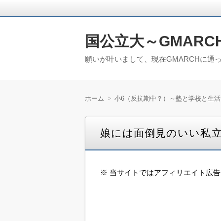
国公立大～GMARC
願いが叶いまして、現在GMARCHに通
ホーム
小6（反抗期中？）～塾と学校と生活
娘には面倒見のいい私
※ 当サイトではアフィリエイト広