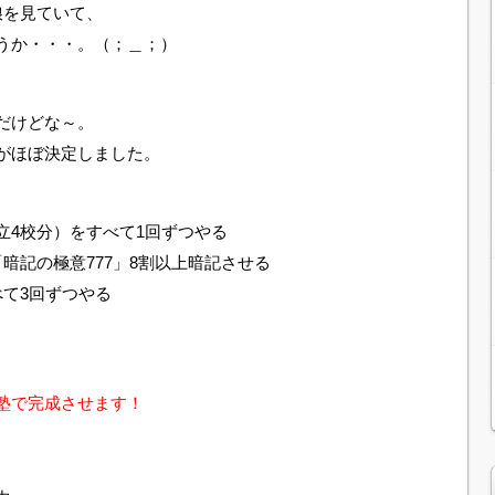
娘を見ていて、
うか・・・。（；＿；）
だけどな～。
がほぼ決定しました。
立4校分）をすべて1回ずつやる
暗記の極意777」8割以上暗記させる
べて3回ずつやる
塾で完成させます！