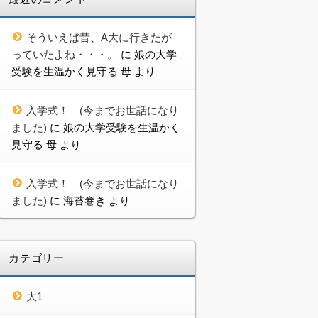
そういえば昔、A大に行きたが
っていたよね・・・。
に
娘の大学
受験を生温かく見守る 母
より
入学式！ (今までお世話になり
ました)
に
娘の大学受験を生温かく
見守る 母
より
入学式！ (今までお世話になり
ました)
に
海苔巻き
より
カテゴリー
大1