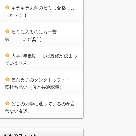
キラキラ大学のゼミに合格しま
した～！！
ゼミに入るのにも一苦
労・・・。(*´Д｀)
大学2年後期～まだ履修が決まっ
ていません。
色白男子のタンクトップ・・・
気持ち悪い（母と共通認識）
どこの大学に通っているのか言
わない友達。
最近のコメント