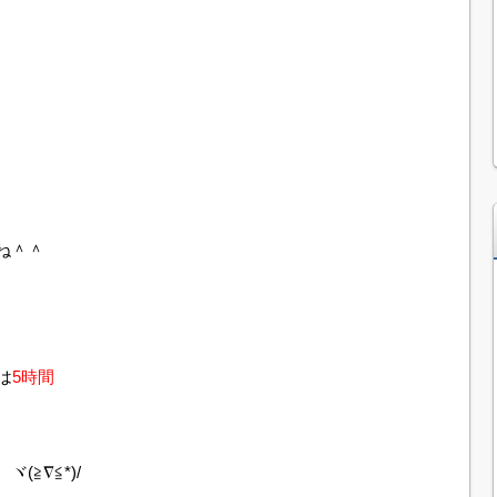
ね＾＾
は
5時間
≧∇≦*)/