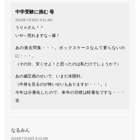
よ
中学受験に挑む 母
り:
2016年7月16日 9:31 AM
うりゃさん＾＾
いや～照れますな～爆！
あの過去問集・・・。ボックスケースなんて要らないの
に・・・。
（その分、安くせよ！と思ったのは私だけでしょうか？）
あの威圧感のせいで、いまだ未開封。
（中身を見るのが怖いせいもありますが・・・。）
今年は分冊化したので、来年の目標は軽量化ですな・・・
笑
よ
なるみん
り:
2016年7月18日 9:13 AM