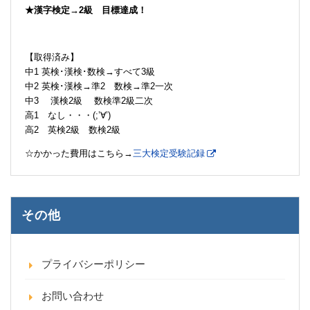
★漢字検定→2級 目標達成！
【取得済み】
中1 英検･漢検･数検→すべて3級
中2 英検･漢検→準2 数検→準2一次
中3 漢検2級 数検準2級二次
高1 なし・・・(;’∀’)
高2 英検2級 数検2級
☆かかった費用はこちら→
三大検定受験記録
その他
プライバシーポリシー
お問い合わせ