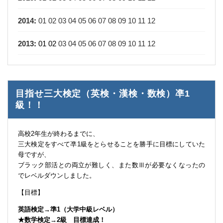
2014
:
01
02
03
04
05
06
07
08
09
10
11
12
2013
:
01
02
03
04
05
06
07
08
09
10
11
12
目指せ三大検定（英検・漢検・数検）凖1
級！！
高校2年生が終わるまでに、
三大検定をすべて凖1級をとらせることを勝手に目標にしていた
母ですが、
ブラック部活との両立が難しく、また数Ⅲが必要なくなったの
でレベルダウンしました。
【目標】
英語検定→準1（大学中級レベル）
★数学検定→2級 目標達成！