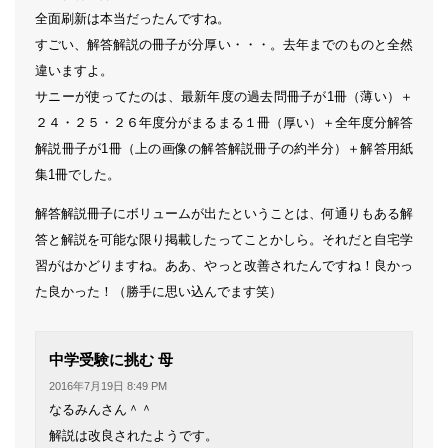
全面刷新は本当だったんですね。
すごい、解答解説の冊子が分厚い・・・。去年までのものと全然
違いますよ。
サニーが使ってたのは、最新年度の過去問冊子が1冊（薄い）＋
２４・２５・２６年度分がまるまる１冊（厚い）＋全年度分解答
解説冊子が1冊（上の画像の解答解説冊子の約半分）＋解答用紙
集1冊でした。
解答解説冊子にボリュームが出たということは、何通りもある解
答と解説を可能な限り掲載したってことかしら。それだと自宅学
習がはかどりますね。ああ、やっと改善されたんですね！良かっ
た良かった！（勝手に思い込んでます笑）
よ
中学受験に挑む 母
り:
2016年7月19日 8:49 PM
なるみんさん＾＾
解説は改良されたようです。