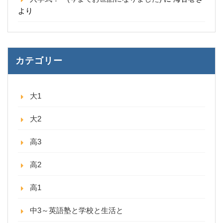
より
カテゴリー
大1
大2
高3
高2
高1
中3～英語塾と学校と生活と