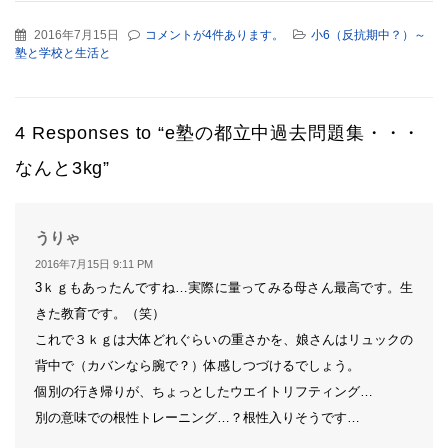
2016年7月15日
コメントが4件あります。
小6（反抗期中？）～
塾と学校と生活と
4 Responses to “e塾の都立中過去問題集・・・
なんと3kg”
よ
うりゃ
り:
2016年7月15日 9:11 PM
3ｋｇもあったんですね…実際に量ってみる母さん最高です。生
きた教育です。（笑）
これで３ｋｇは大体どれぐらいの重さかを、娘さんはリュックの
背中で（カバンなら腕で？）体感しつづけるでしょう。
個別の行き帰りが、ちょっとしたウエイトリフティング…
別の意味での根性トレーニング…？根性入りそうです…