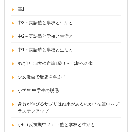
高1
中3～英語塾と学校と生活と
中2～英語塾と学校と生活と
中1～英語塾と学校と生活と
めざせ！3大検定準1級！～合格への道
少女漫画で歴史を学ぶ！
小学生 中学生の脱毛
身長が伸びるサプリは効果があるのか？検証中～プ
ラステンアップ
小6（反抗期中？）～塾と学校と生活と