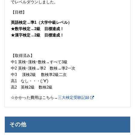
でレベルダウンしました。
【目標】
英語検定→準1（大学中級レベル）
★数学検定→2級 目標達成！
★漢字検定→2級 目標達成！
【取得済み】
中1 英検･漢検･数検→すべて3級
中2 英検･漢検→準2 数検→準2一次
中3 漢検2級 数検準2級二次
高1 なし・・・(;’∀’)
高2 英検2級 数検2級
☆かかった費用はこちら→
三大検定受験記録
その他