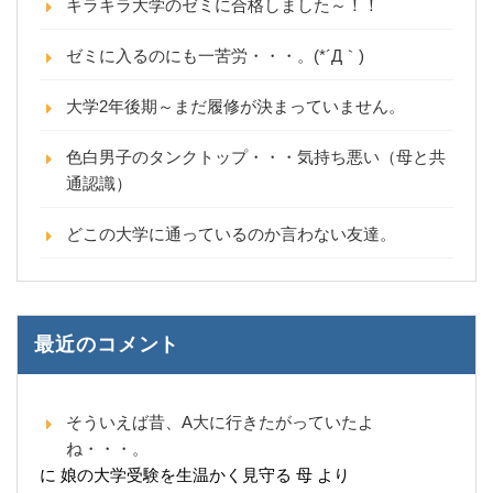
キラキラ大学のゼミに合格しました～！！
ゼミに入るのにも一苦労・・・。(*´Д｀)
大学2年後期～まだ履修が決まっていません。
色白男子のタンクトップ・・・気持ち悪い（母と共
通認識）
どこの大学に通っているのか言わない友達。
最近のコメント
そういえば昔、A大に行きたがっていたよ
ね・・・。
に
娘の大学受験を生温かく見守る 母
より