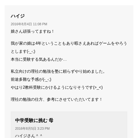
よ
ハイジ
り:
2016年8月4日 11:08 PM
娘さん頑張ってますね！
我が家の娘は4年ということもあり暇さえあればゲームをやろう
とします(-_-;)
本当に受験する気あるんだか…
私立向けの理社の勉強を塾に頼らずやり始めました。
前途多難な予感が(-_-;)
やはり2教科受験にかけるようになりそうです(>_<)
理社の勉強の仕方、参考にさせていただいてます！
よ
中学受験に挑む 母
り:
2016年8月5日 3:23 PM
ハイジさん＾＾