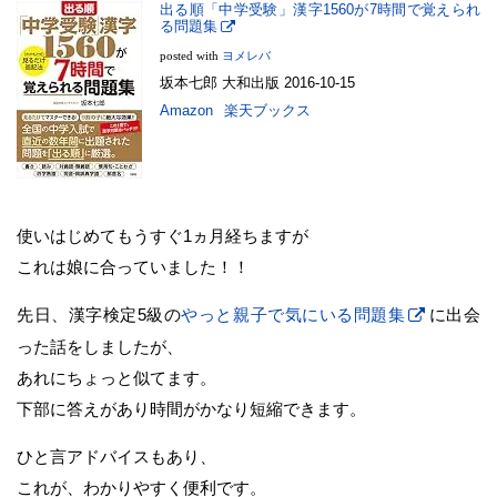
出る順「中学受験」漢字1560が7時間で覚えられ
る問題集
posted with
ヨメレバ
坂本七郎 大和出版 2016-10-15
Amazon
楽天ブックス
使いはじめてもうすぐ1ヵ月経ちますが
これは娘に合っていました！！
先日、漢字検定5級の
やっと親子で気にいる問題集
に出会
った話をしましたが、
あれにちょっと似てます。
下部に答えがあり時間がかなり短縮できます。
ひと言アドバイスもあり、
これが、わかりやすく便利です。