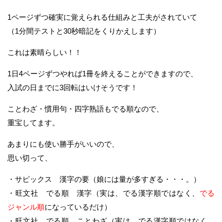
1ページずつ確実に覚えられる仕組みと工夫がされていて
（1分間テストと30秒暗記をくりかえします）
これは素晴らしい！！
1日4ページずつやれば1冊を終えることができますので、
入試の日までに3回転はいけそうです！
ことわざ・慣用句・四字熟語もでる順なので、
重宝してます。
あまりにも使い勝手がいいので、
思い切って、
・サピックス 漢字の要（娘には量が多すぎる・・・。）
・旺文社 でる順 漢字（実は、でる漢字順ではなく、
でる
ジャンル順
になっているだけ）
・旺文社 でる順 ことわざ（実は、でる漢字順ではなく、