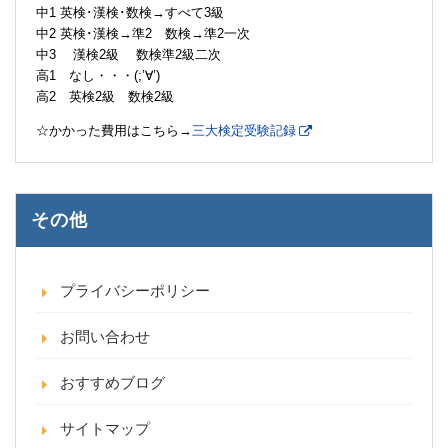
中1 英検･漢検･数検→すべて3級
中2 英検･漢検→準2 数検→準2一次
中3 漢検2級 数検準2級二次
高1 なし・・・(;’∀’)
高2 英検2級 数検2級
☆かかった費用はこちら→
三大検定受験記録
その他
プライバシーポリシー
お問い合わせ
おすすめブログ
サイトマップ